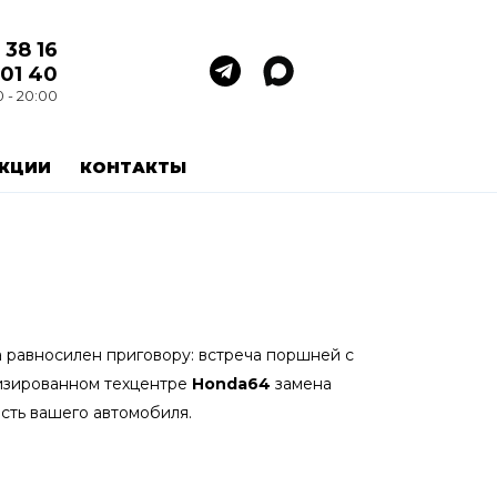
 38 16
 01 40
0 - 20:00
КЦИИ
КОНТАКТЫ
a равносилен приговору: встреча поршней с
лизированном техцентре
Honda64
замена
сть вашего автомобиля.