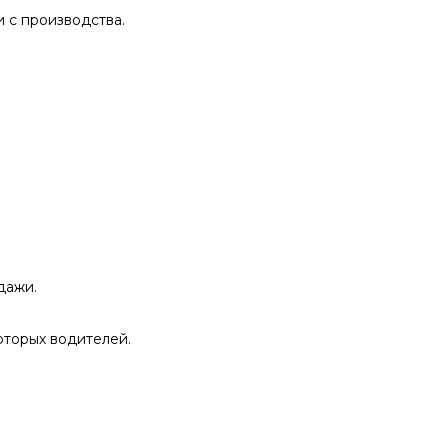
 с производства.
дажи.
оторых водителей.