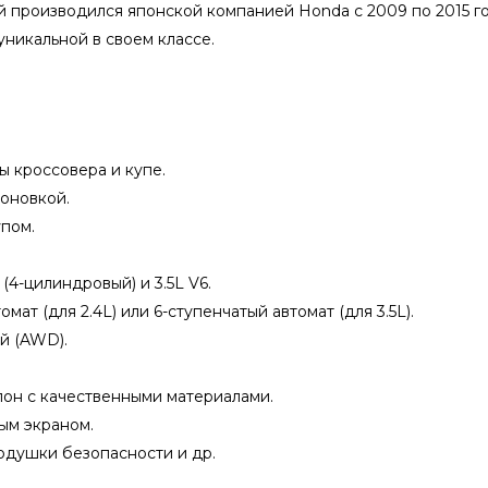
й производился японской компанией Honda с 2009 по 2015 г
уникальной в своем классе.
ы кроссовера и купе.
оновкой.
пом.
 (4-цилиндровый) и 3.5L V6.
мат (для 2.4L) или 6-ступенчатый автомат (для 3.5L).
й (AWD).
он с качественными материалами.
ым экраном.
одушки безопасности и др.