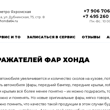
+7 906 706
 метро Яхромская
+7 495 260
, ул. Дубнинская, 75, стр. 8
honda64.ru
Пн.-Вс.: 10:0
РВИС И ТО
ЗАПИСАТЬСЯ В СЕРВИС
ОТЗЫВЫ
А
РАЖАТЕЛЕЙ ФАР ХОНДА
томобиля увеличивается и количество сколов на кузове, пот
сть автомобиля (фары, передний бампер, передние крылья, л
 и крыльях всё более менее понятно – их можно подкрасить, т
жно и поменять. Но новые оригинальные фары, мягко говоря, 
но помнить, что качество такой продукции в этом случаи бу