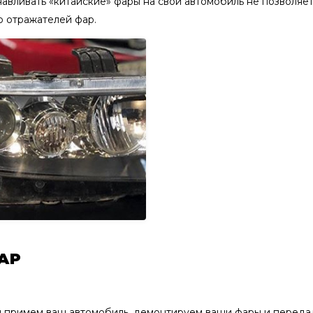
навливать «китайские» фары на свой автомобиль не позволяе
ю отражателей фар.
АР
Мы примем ваш автомобиль, демонтируем ваши фары и переда