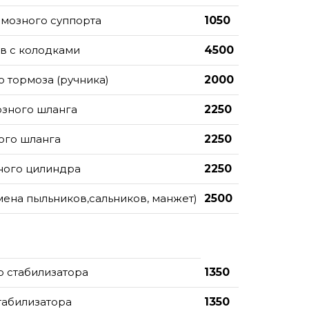
рмозного суппорта
1050
в с колодками
4500
 тормоза (ручника)
2000
озного шланга
2250
ого шланга
2250
ного цилиндра
2250
мена пыльников,сальников, манжет)
2500
о стабилизатора
1350
табилизатора
1350