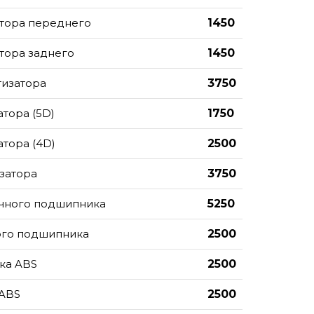
атора переднего
1450
тора заднего
1450
тизатора
3750
тора (5D)
1750
тора (4D)
2500
затора
3750
ичного подшипника
5250
ого подшипника
2500
ка ABS
2500
 ABS
2500