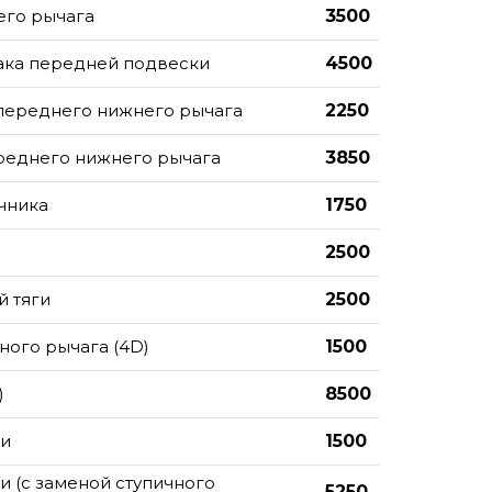
его рычага
3500
ака передней подвески
4500
переднего нижнего рычага
2250
реднего нижнего рычага
3850
чника
1750
2500
й тяги
2500
ного рычага (4D)
1500
)
8500
ки
1500
и (с заменой ступичного
5250