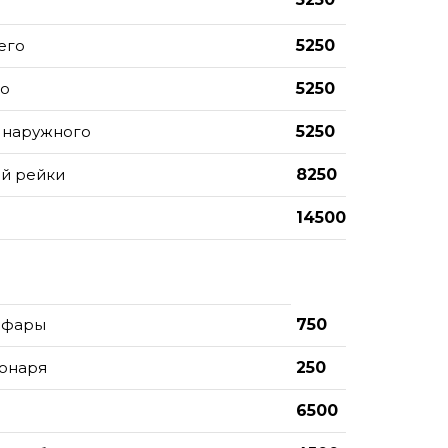
его
5250
го
5250
 наружного
5250
ой рейки
8250
14500
 фары
750
фонаря
250
6500