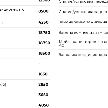
12500
Снятие/установка перед
диционера, с
8500
Снятие/установка задне
Замена замка зажигания
ня
4250
Замена комплекта замко
18750
Мойка радиаторов (со с
18750
АС
18500
Заправка кондиционера
-
1650
ой)
2850
3650
4850