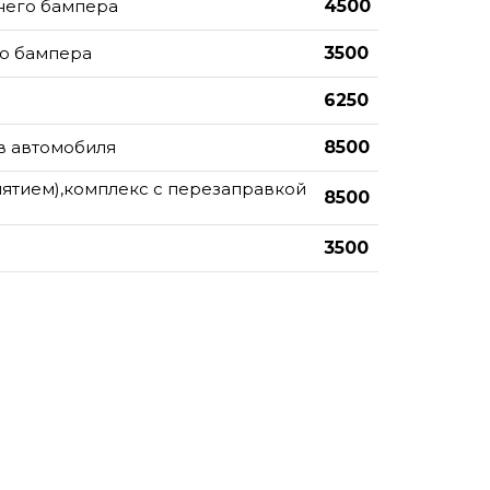
него бампера
4500
го бампера
3500
6250
в автомобиля
8500
нятием),комплекс с перезаправкой
8500
3500